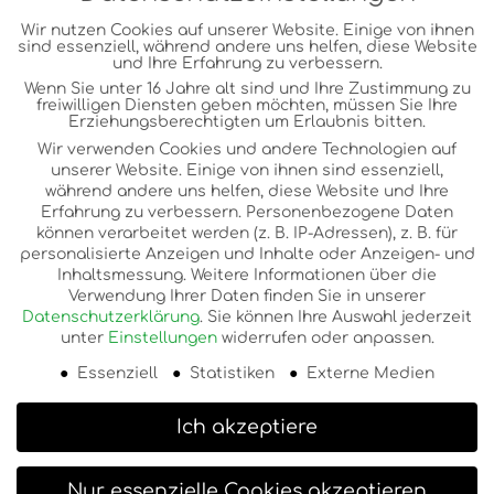
Wir nutzen Cookies auf unserer Website. Einige von ihnen
Kontakt & Anfrage
sind essenziell, während andere uns helfen, diese Website
und Ihre Erfahrung zu verbessern.
Wenn Sie unter 16 Jahre alt sind und Ihre Zustimmung zu
Impressum
freiwilligen Diensten geben möchten, müssen Sie Ihre
Erziehungsberechtigten um Erlaubnis bitten.
Datenschutzerklär
Wir verwenden Cookies und andere Technologien auf
unserer Website. Einige von ihnen sind essenziell,
während andere uns helfen, diese Website und Ihre
ung
Erfahrung zu verbessern.
Personenbezogene Daten
können verarbeitet werden (z. B. IP-Adressen), z. B. für
personalisierte Anzeigen und Inhalte oder Anzeigen- und
Inhaltsmessung.
Weitere Informationen über die
Verwendung Ihrer Daten finden Sie in unserer
Datenschutzerklärung
.
Sie können Ihre Auswahl jederzeit
unter
Einstellungen
widerrufen oder anpassen.
Essenziell
Statistiken
Externe Medien
Ich akzeptiere
Nur essenzielle Cookies akzeptieren