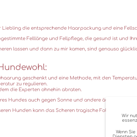
hr Liebling die entsprechende Haarpackung und eine Fell
estimmte Felllänge und Fellpflege, die gesund ist und Ih
heren lassen und dann zu mir kamen, sind genauso glück
 Hundewohl:
 Behaarung geschenkt und eine Methode, mit den Tempera
ratur zu regulieren.
 dem die Experten ohnehin abraten.
Ihres Hundes auch gegen Sonne und andere äußere Einflüss
nseren Hunden kann das Scheren tragische Folgen haben, d
Wir nu
essenz
Wenn Sie 
Diensten g